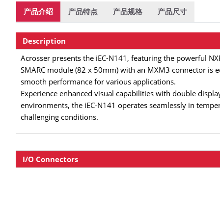
产品介绍
产品特点
产品规格
产品尺寸
Description
Acrosser presents the iEC-N141, featuring the powerful N
SMARC module (82 x 50mm) with an MXM3 connector is e
smooth performance for various applications.
Experience enhanced visual capabilities with double displa
environments, the iEC-N141 operates seamlessly in tempera
challenging conditions.
I/O Connectors