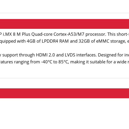
XP i.MX 8 M Plus Quad-core Cortex-A53/M7 processor. This short-
quipped with 4GB of LPDDR4 RAM and 32GB of eMMC storage, e
y support through HDMI 2.0 and LVDS interfaces. Designed for ind
tures ranging from -40°C to 85°C, making it suitable for a wide 