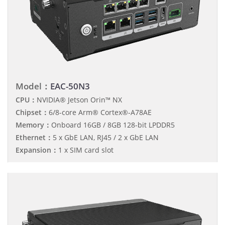
Model：
EAC-50N3
CPU：
NVIDIA® Jetson Orin™ NX
Chipset：
6/8-core Arm® Cortex®-A78AE
Memory：
Onboard 16GB / 8GB 128-bit LPDDR5
Ethernet：
5 x GbE LAN, RJ45 / 2 x GbE LAN
Expansion：
1 x SIM card slot