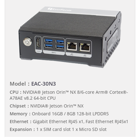
Model：
EAC-30N3
CPU：
NVIDIA® Jetson Orin™ NX 8/6-core Arm® Cortex®-
A78AE v8.2 64-bit CPU
Chipset：
NVIDIA® Jetson Orin™ NX
Memory：
Onboard 16GB / 8GB 128-bit LPDDR5
Ethernet：
Gigabit Ethernet RJ45 x1, Fast Ethernet RJ45x1
Expansion：
1 x SIM card slot 1 x Micro SD slot