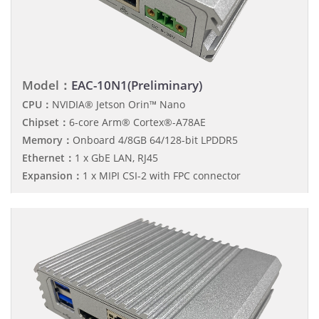
Model：
EAC-10N1(Preliminary)
CPU：
NVIDIA® Jetson Orin™ Nano
Chipset：
6-core Arm® Cortex®-A78AE
Memory：
Onboard 4/8GB 64/128-bit LPDDR5
Ethernet：
1 x GbE LAN, RJ45
Expansion：
1 x MIPI CSI-2 with FPC connector