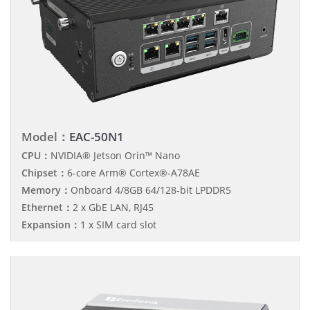
Model：
EAC-50N1
CPU：
NVIDIA® Jetson Orin™ Nano
Chipset：
6-core Arm® Cortex®-A78AE
Memory：
Onboard 4/8GB 64/128-bit LPDDR5
Ethernet：
2 x GbE LAN, RJ45
Expansion：
1 x SIM card slot