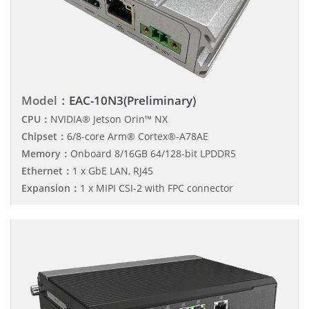
Model：
EAC-10N3(Preliminary)
CPU：
NVIDIA® Jetson Orin™ NX
Chipset：
6/8-core Arm® Cortex®-A78AE
Memory：
Onboard 8/16GB 64/128-bit LPDDR5
Ethernet：
1 x GbE LAN, RJ45
Expansion：
1 x MIPI CSI-2 with FPC connector