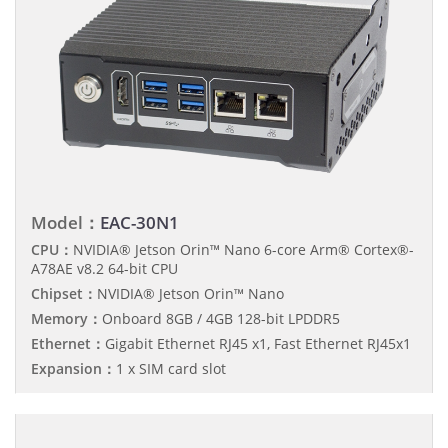
Model：
EAC-30N1
CPU：
NVIDIA® Jetson Orin™ Nano 6-core Arm® Cortex®-
A78AE v8.2 64-bit CPU
Chipset：
NVIDIA® Jetson Orin™ Nano
Memory：
Onboard 8GB / 4GB 128-bit LPDDR5
Ethernet：
Gigabit Ethernet RJ45 x1, Fast Ethernet RJ45x1
Expansion：
1 x SIM card slot