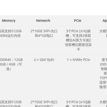
Memory
Network
PCIe
Ap
最高支持512GB
2*10GE SFP+光口
3个PCIe [x16]插
大模
DDR4运行内存
和4*GE电口
槽，可支持2张双
槽位AI算力卡或2
张双槽位图形渲染
卡
PDDR4X：12GB
2 × GbE RJ45
1 × NVMe PCIe
基于
 8GB / 4GB（可
200
选）
智能
算
TOP
适用
推理
最高支持512GB
2*10GE SFP+光口
3个PCIe [x16]插
大模
DDR4运行内存
和4*GE电口
槽，可支持2张双