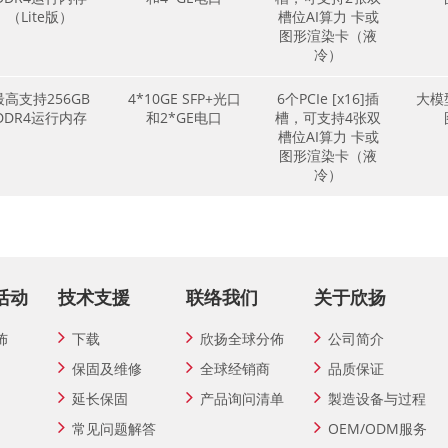
（Lite版）
槽位AI算力 卡或
图形渲染卡（液
冷）
最高支持256GB
4*10GE SFP+光口
6个PCIe [x16]插
大模
DDR4运行内存
和2*GE电口
槽，可支持4张双
槽位AI算力 卡或
图形渲染卡（液
冷）
活动
技术支援
联络我们
关于欣扬
佈
下载
欣扬全球分佈
公司简介
保固及维修
全球经销商
品质保证
延长保固
产品询问清单
製造设备与过程
常见问题解答
OEM/ODM服务