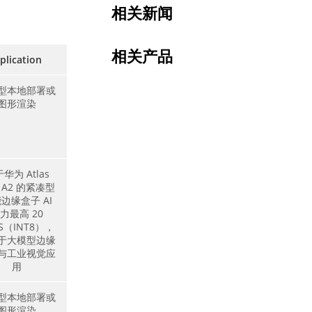
相关新闻
相关产品
plication
型本地部署或
图形渲染
华为 Atlas
I A2 的紧凑型
边缘盒子 AI
力最高 20
S（INT8），
于大模型边缘
与工业视觉应
用
型本地部署或
图形渲染