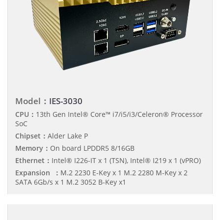
Model：
IES-3030
CPU：
13th Gen Intel® Core™ i7/i5/i3/Celeron® Processor
SoC
Chipset：
Alder Lake P
Memory：
On board LPDDR5 8/16GB
Ethernet：
Intel® I226-IT x 1 (TSN), Intel® I219 x 1 (vPRO)
Expansion ：
M.2 2230 E-Key x 1 M.2 2280 M-Key x 2
SATA 6Gb/s x 1 M.2 3052 B-Key x1