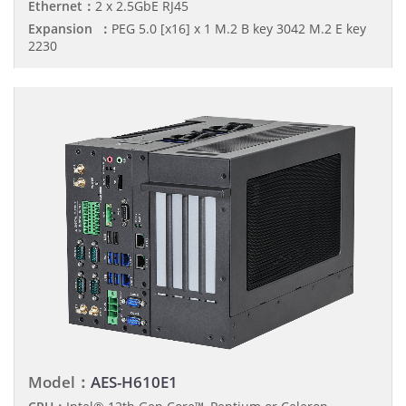
Ethernet：
2 x 2.5GbE RJ45
Expansion ：
PEG 5.0 [x16] x 1 M.2 B key 3042 M.2 E key
2230
Model：
AES-H610E1