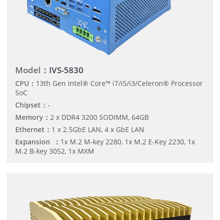
Model：
IVS-5830
CPU：
13th Gen Intel® Core™ i7/i5/i3/Celeron® Processor
SoC
Chipset：
-
Memory：
2 x DDR4 3200 SODIMM, 64GB
Ethernet：
1 x 2.5GbE LAN, 4 x GbE LAN
Expansion ：
1x M.2 M-key 2280, 1x M.2 E-Key 2230, 1x
M.2 B-key 3052, 1x MXM