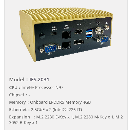
Model：
IES-2031
CPU：
Intel® Processor N97
Chipset：
-
Memory：
Onboard LPDDR5 Memory 4GB
Ethernet：
2.5GbE x 2 (Intel® I226-IT)
Expansion ：
M.2 2230 E-Key x 1, M.2 2280 M-Key x 1, M.2
3052 B-Key x 1