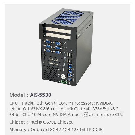
Model：
AIS-5530
CPU：
Intel®13th Gen Core™ Processors: NVIDIA®
Jetson Orin™ NX 8/6-core Arm® Cortex®-A78AE v8.2
64-bit CPU 1024-core NVIDIA Ampere architecture GPU
Chipset：
Intel® Q670E Chipset
Memory：
Onboard 8GB / 4GB 128-bit LPDDR5