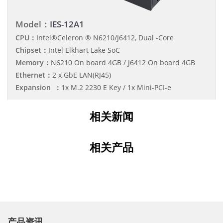
Model：
IES-12A1
CPU：
Intel®Celeron ® N6210/J6412, Dual -Core
Chipset：
Intel Elkhart Lake SoC
Memory：
N6210 On board 4GB / J6412 On board 4GB
Ethernet：
2 x GbE LAN(RJ45)
Expansion ：
1x M.2 2230 E Key / 1x Mini-PCI-e
相关新闻
相关产品
产品资讯