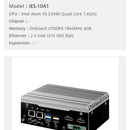
Model：
IES-10A1
CPU：
Intel Atom X5-E3940 Quad Core 1.6GHz
Chipset：
-
Memory：
Onboard LPDDR4 1866MHz 4GB
Ethernet：
2 x Intel I210 GbE RJ45
Expansion ：
-