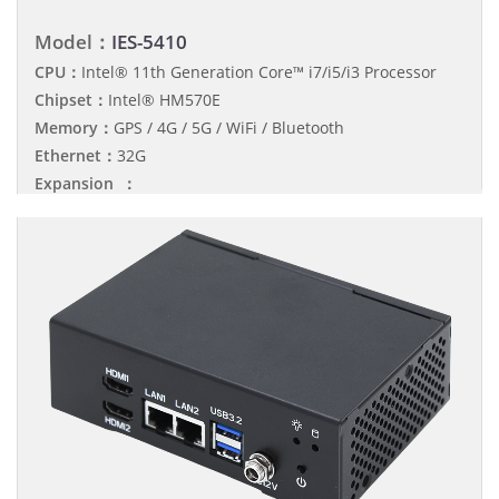
Model：
IES-5410
CPU：
Intel® 11th Generation Core™ i7/i5/i3 Processor
Chipset：
Intel® HM570E
Memory：
GPS / 4G / 5G / WiFi / Bluetooth
Ethernet：
32G
Expansion ：