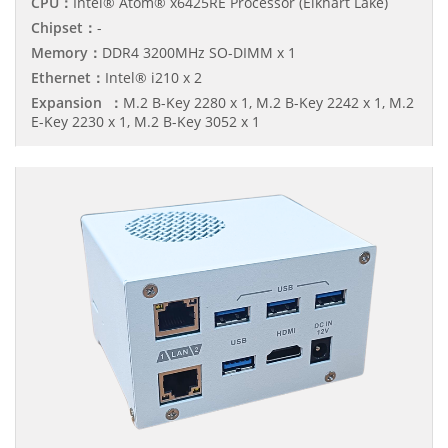
CPU：
Intel® Atom® x6425RE Processor (Elkhart Lake)
Chipset：
-
Memory：
DDR4 3200MHz SO-DIMM x 1
Ethernet：
Intel® i210 x 2
Expansion ：
M.2 B-Key 2280 x 1, M.2 B-Key 2242 x 1, M.2
E-Key 2230 x 1, M.2 B-Key 3052 x 1