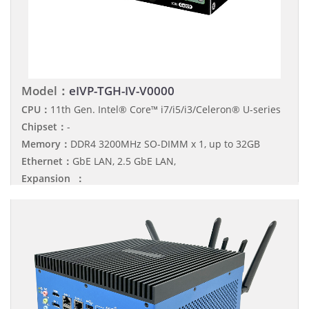
Model：
eIVP-TGH-IV-V0000
CPU：
11th Gen. Intel® Core™ i7/i5/i3/Celeron® U-series
Chipset：
-
Memory：
DDR4 3200MHz SO-DIMM x 1, up to 32GB
Ethernet：
GbE LAN, 2.5 GbE LAN,
Expansion ：