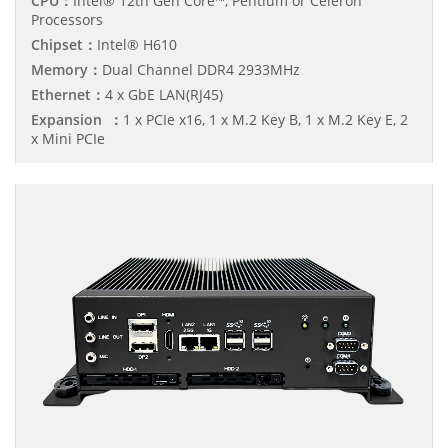
CPU：
Intel® 12th Gen Core™, Pentium or Celeron
Processors
Chipset：
Intel® H610
Memory：
Dual Channel DDR4 2933MHz
Ethernet：
4 x GbE LAN(RJ45)
Expansion ：
1 x PCIe x16, 1 x M.2 Key B, 1 x M.2 Key E, 2
x Mini PCIe