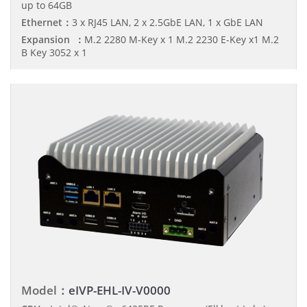
up to 64GB
Ethernet：
3 x RJ45 LAN, 2 x 2.5GbE LAN, 1 x GbE LAN
Expansion ：
M.2 2280 M-Key x 1 M.2 2230 E-Key x1 M.2
B Key 3052 x 1
Model：
eIVP-EHL-IV-V0000