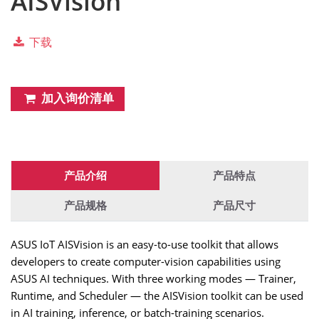
AISVision
下载
加入询价清单
产品介绍
产品特点
产品规格
产品尺寸
ASUS IoT AISVision is an easy-to-use toolkit that allows
developers to create computer-vision capabilities using
ASUS AI techniques. With three working modes — Trainer,
Runtime, and Scheduler — the AISVision toolkit can be used
in AI training, inference, or batch-training scenarios.