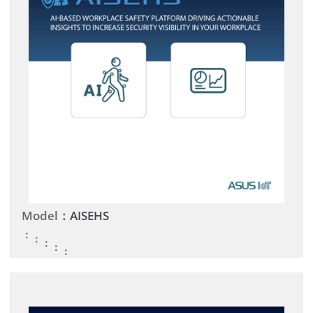
Model：
AISEHS
：
：
：
：
：