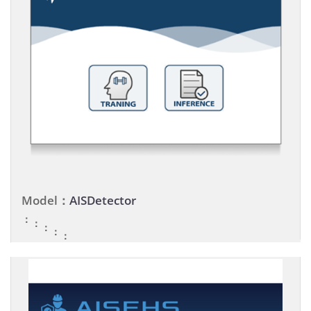
Model：
AISDetector
：
：
：
：
：