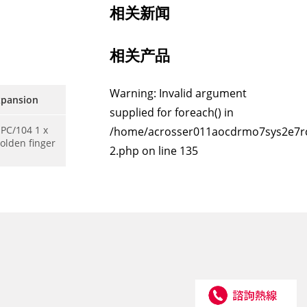
相关新闻
相关产品
Warning: Invalid argument
xpansion
supplied for foreach() in
 PC/104 1 x
/home/acrosser011aocdrmo7sys2e7r
golden finger
2.php on line 135