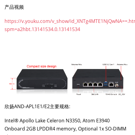
产品视频
https://v.youku.com/v_show/id_XNTg4MTE1NjQwNA==.ht
spm=a2hbt.13141534.0.13141534
欣扬AND-APL1E1/E2主要规格:
Intel® Apollo Lake Celeron N3350, Atom E3940
Onboard 2GB LPDDR4 memory, Optional 1x SO-DIMM